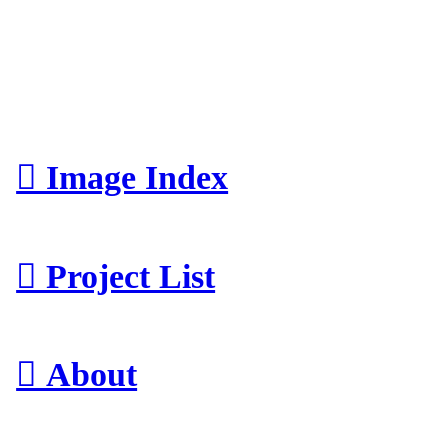
︎︎︎ Image Index
︎︎︎ Project List
︎︎︎ About